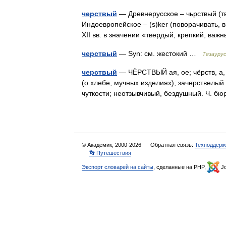
черствый
— Древнерусское – чьрствый (тв
Индоевропейское – (s)ker (поворачивать, в
ХII вв. в значении «твердый, крепкий, важ
черствый
— Syn: см. жестокий …
Тезаурус
черствый
— ЧЁРСТВЫЙ ая, ое; чёрств, а, 
(о хлебе, мучных изделиях); зачерствелый.
чуткости; неотзывчивый, бездушный. Ч. 
© Академик, 2000-2026
Обратная связь:
Техподдерж
👣 Путешествия
Экспорт словарей на сайты
, сделанные на PHP,
Jo