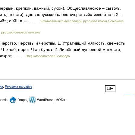
ердый, крепкий, важный, сухой). Общеславянское – cьrstvъ.
ить, плести). Древнерусское слово «чьрствый» известно с XI–
ный»; с XIII в. –… …
Этимологический словарь русского языка Семенова
 русской деловой лексики
чёрство, чёрствы и черствы. 1. Утративший мягкость, свежесть
 Ч. хлеб, пирог. Ч ая булка. 2. Лишённый душевной мягкости,
бюрократ,… …
Энциклопедический словарь
ка
,
Реклама на сайте
18+
omla,
Drupal,
WordPress, MODx.