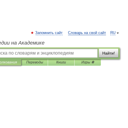
Запомнить сайт
Словарь на свой сайт
RU
едии на Академике
Найти!
олкования
Переводы
Книги
Игры ⚽