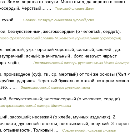
а. Земля черства от засухи. Мягко съел, да черство в живот
стокосердый. Черствый… …
Толковый словарь Даля
, сухой …
Словарь-тезаурус синонимов русской речи
ухой, безчувственный, жестокосердый (о человѣкѣ, сердцѣ).
ково-фразеологический словарь Михельсона (оригинальная орфография)
ал. чвёрстый, укр. черствий черствый, сильный, свежий , др.
езупречный; ясный; значительный , болг. чевръст, чвръст
хорв. чвр̑ст,… …
Этимологический словарь русского языка Макса Фасмера
производное (суф. тв , ср. мертвый) от той же основы (*čьrt <
ertù «рублю, ударяю». Черствый буквально «такой, которым можно
» (это… …
Этимологический словарь русского языка
ухой, бесчувственный; жестокосердый (о человеке, сердце)
ово-фразеологический словарь Михельсона
ий, засохший; несвежий (о хлебе, мучных изделиях). 2.
чности, душевной теплоты; неотзывчивый, нечуткий. 3. перен.
ти, отзывчивости. Толковый …
Современный толковый словарь