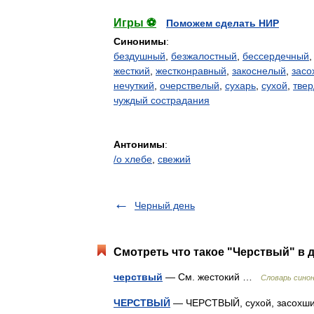
Игры ⚽
Поможем сделать НИР
Синонимы
:
бездушный
,
безжалостный
,
бессердечный
жесткий
,
жестконравный
,
закоснелый
,
засо
нечуткий
,
очерствелый
,
сухарь
,
сухой
,
тве
чуждый сострадания
Антонимы
:
/о хлебе
,
свежий
Черный день
Смотреть что такое "Черствый" в 
черствый
— См. жестокий …
Словарь сино
ЧЕРСТВЫЙ
— ЧЕРСТВЫЙ, сухой, засохший,