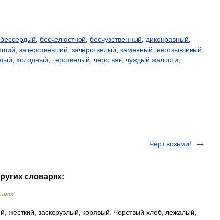
,
бессердый
,
бесчелюстной
,
бесчувственный
,
диконравный
,
хший
,
зачерствевший
,
зачерствелый
,
каменный
,
неотзывчивый
,
рдый
,
холодный
,
черствелый
,
черствяк
,
чуждый жалости
,
Черт возьми!
других словарях:
нимов
 жесткий, заскорузлый, корявый. Черствый хлеб, лежалый,