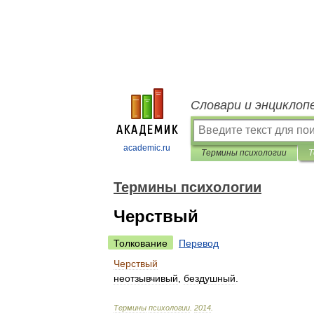
Словари и энциклоп
academic.ru
Термины психологии
Т
Термины психологии
Черствый
Толкование
Перевод
Черствый
неотзывчивый
,
бездушный
.
Термины
психологии
.
2014
.