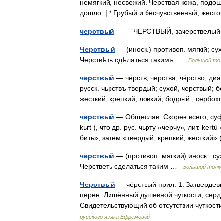
немягкий, несвежий. Черствая кожа, подошв
дошло. | * Грубый и бесчувственный, же
черствый
— ЧЕРСТВЫЙ, зачерствелый
Черствый
— (иноск.) противоп. мягкій; с
Черствѣть сдѣлаться такимъ …
Большой тол
черствый
— чёрств, черства, чёрство, ди
русск. чьрствъ твердый; сухой, черствый; б
жесткий, крепкий, ловкий, бодрый , сербо
черствый
— Общеслав. Скорее всего, суф. 
kьrt ), что др. рус. чьрту «черчу», лит. k
бить», затем «твердый, крепкий, жесткий
черствый
— (противоп. мягкий) иноск.: с
Черстветь сделаться таким …
Большой толк
Черствый
— чёрствый прил. 1. Затвердевш
перен. Лишённый душевной чуткости, серде
Свидетельствующий об отсутствии чуткос
русского языка Ефремовой